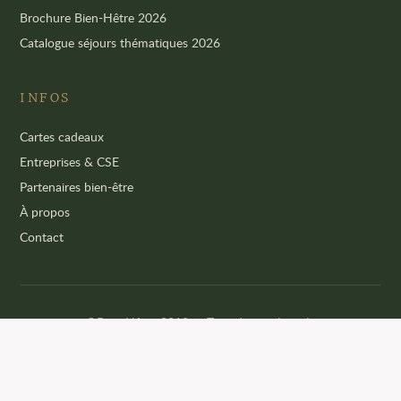
Brochure Bien-Hêtre 2026
Catalogue séjours thématiques 2026
INFOS
Cartes cadeaux
Entreprises & CSE
Partenaires bien-être
À propos
Contact
©Bien-Hêtre 2019–
· Tous droits réservés
·
·
·
·
Cookies
Mentions légales
Confidentialité
CGV
Fait avec ❤ par
Tendance Nature Communication