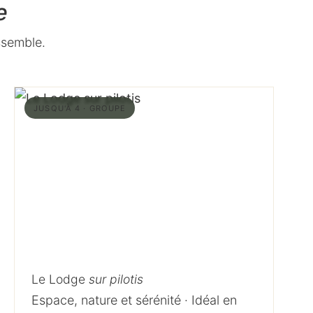
e
ssemble.
JUSQU'À 4 · GROUPE
Le Lodge
sur pilotis
Espace, nature et sérénité · Idéal en