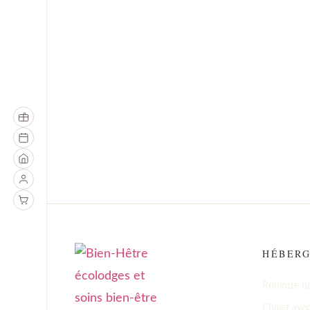
HÉBER
Roulotte b
Chalet avec