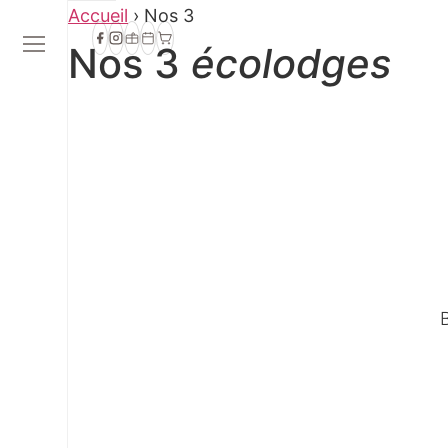
Aller
Accueil
›
Nos 3
au
Nos 3
écolodges
contenu
B