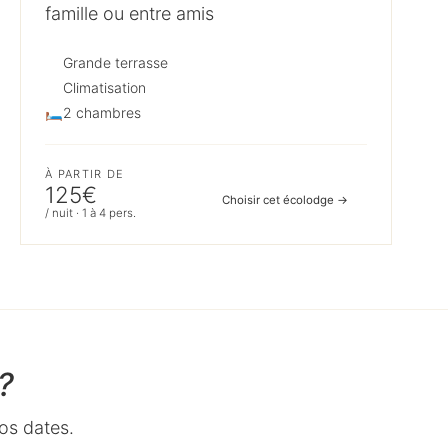
famille ou entre amis
Grande terrasse
Climatisation
🛏️
2 chambres
À PARTIR DE
125€
Choisir cet écolodge →
/ nuit · 1 à 4 pers.
?
os dates.