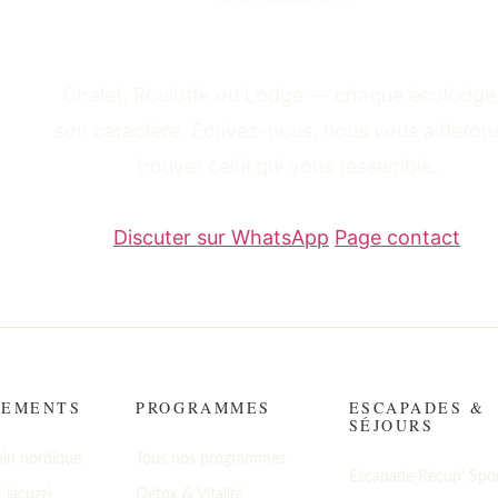
Besoin d'aide pour
choisir
Chalet, Roulotte ou Lodge — chaque écolodge
son caractère. Écrivez-nous, nous vous aideron
trouver celui qui vous ressemble.
Discuter sur WhatsApp
Page contact
GEMENTS
PROGRAMMES
ESCAPADES &
SÉJOURS
ain nordique
Tous nos programmes
Escapade Récup' Spor
 jacuzzi
Détox & Vitalité