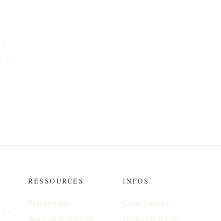
 ?
 a
s à
RESSOURCES
INFOS
Blog bien-être
Cartes cadeaux
tifs
Brochure Kinésiologie
Entreprises & CSE