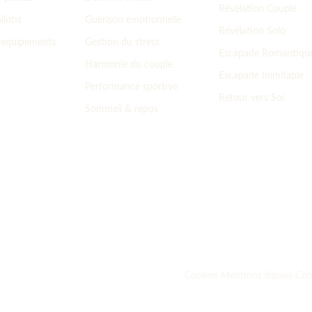
Révélation Couple
ilotis
Guérison émotionnelle
Révélation Solo
t equipements
Gestion du stress
Escapade Romantiqu
Harmonie du couple
Escapade Inimitable
Performance sportive
Retour vers Soi
Sommeil & repos
Cookies
·
Mentions légales
·
Conf