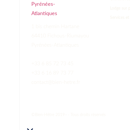
Lodge sur p
Services e
1 bis chemin Hartane
64410 Fichous-Riumayou
Pyrénées-Atlantiques
+33 6 85 72 73 45
+33 6 16 89 73 77
contact@bien-hetre.fr
©Bien-Hêtre 2019–
· Tous droits réservés