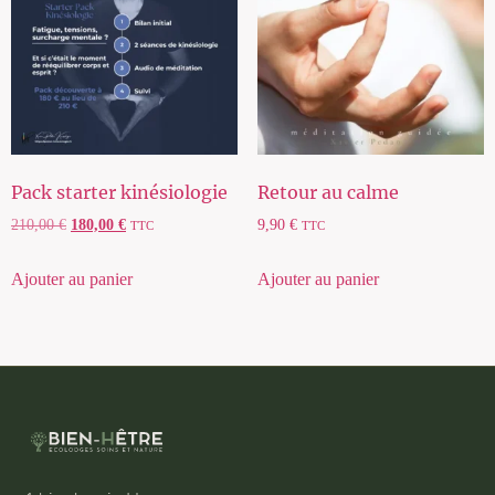
Pack starter kinésiologie
Retour au calme
210,00
€
180,00
€
9,90
€
TTC
TTC
Ajouter au panier
Ajouter au panier