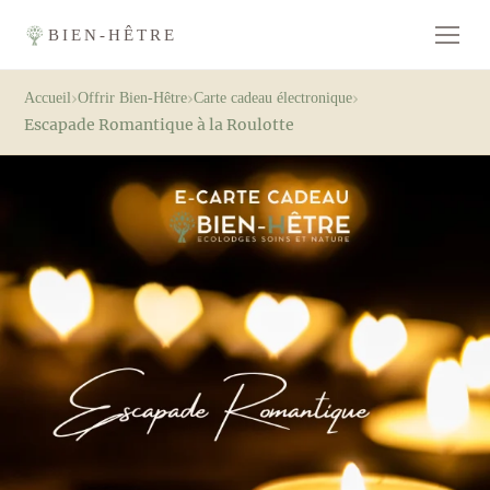
BIEN-HÊTRE
›
›
›
Accueil
Offrir Bien-Hêtre
Carte cadeau électronique
Escapade Romantique à la Roulotte