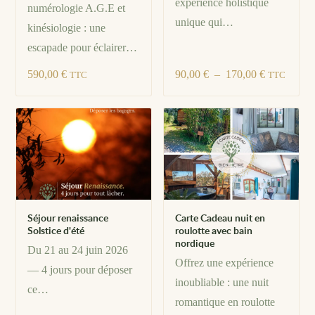
expérience holistique
numérologie A.G.E et
unique qui…
kinésiologie : une
escapade pour éclairer…
590,00
€
90,00
€
–
170,00
€
TTC
TTC
Séjour renaissance
Carte Cadeau nuit en
Solstice d'été
roulotte avec bain
nordique
Du 21 au 24 juin 2026
Offrez une expérience
— 4 jours pour déposer
inoubliable : une nuit
ce…
romantique en roulotte