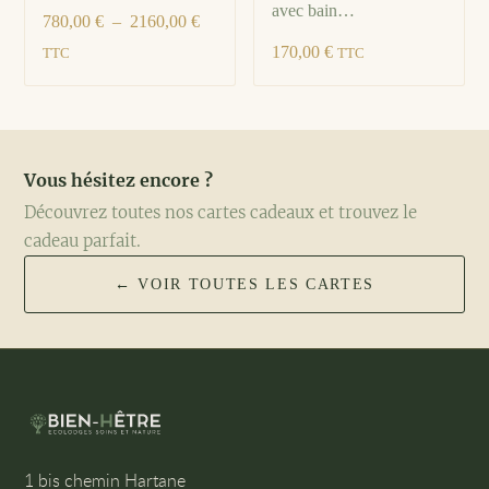
avec bain…
780,00
€
–
2160,00
€
170,00
€
TTC
TTC
Vous hésitez encore ?
Découvrez toutes nos cartes cadeaux et trouvez le
cadeau parfait.
← VOIR TOUTES LES CARTES
1 bis chemin Hartane