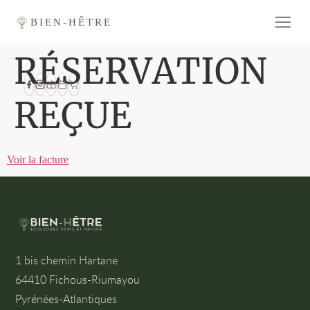
BIEN-HÊTRE
RÉSERVATION
REÇUE
Voir la facture
1 bis chemin Hartane
64410 Fichous-Riumayou
Pyrénées-Atlantiques