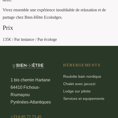
Vivez ensemble une expérience inoubliable de relaxation et de
partage chez Bien-Hêtre Ecolodges.
Prix
135
€
/ Par instance / Par écologe
HÉBERGEMENTS
Roulotte bain nordique
1 bis chemin Hartane
Chalet avec jacuzzi
64410 Fichous-
Lodge sur pilotis
Riumayou
Services et equipements
Pyrénées-Atlantiques
+33 6 85 72 73 45