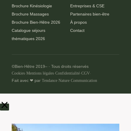
Brochure Kinésiologie
Entreprises & CSE
Brochure Massages
Partenaires bien-être
Brochure Bien-Hêtre 2026
À propos
Catalogue séjours
Contact
thématiques 2026
©Bien-Hêtre 2019–
· Tous droits réservés
Cookies
·
Mentions légales
·
Confidentialité
·
CGV
·
Fait avec ❤ par
Tendance Nature Communication