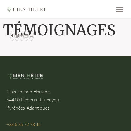
BIEN-HÊTRE
TÉMOIGNAGES
1 bis chemin Hartane
64410 Fichous-Riumayou
Pyrénées-Atlantiques
+33 6 85 72 73 45