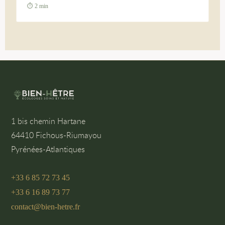
⏱ 2 min
1 bis chemin Hartane
64410 Fichous-Riumayou
Pyrénées-Atlantiques
+33 6 85 72 73 45
+33 6 16 89 73 77
contact@bien-hetre.fr