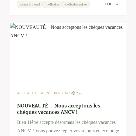
LIRE →
calmer le mental
méditation
méditation guidée
commencez dès aujourd’hui avec nos audios bien-
être.
⏱ 2 min
ACTUALITÉS & INSPIRATIONS
NOUVEAUTÉ – Nous acceptons les
chèques vacances ANCV !
Bien-Hêtre accepte désormais les chèques vacances
ANCV ! Vous pouvez régler vos séjours en écolodge