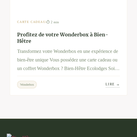
⏱ 2 min
CARTE CADEAU
Profitez de votre Wonderbox à Bien-
Hêtre
Transformez votre Wonderbox en une expérience de
bien-être unique Vous possédez une carte cadeau ou
un coffret Wonderbox ? Bien-Hêtre Ecolodges Soins
& Nature vous invite à vivre une parenthèse de
LIRE →
Wonderbox
sérénité et d’évasion au cœur de la nature.
Découvrez nos séjours et soins dédiés à votre bien-
être, et utilisez votre Wonderbox pour en profiter
pleinement.