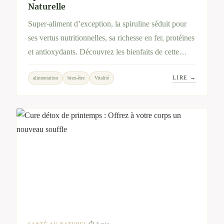
Naturelle
Super-aliment d’exception, la spiruline séduit pour
ses vertus nutritionnelles, sa richesse en fer, protéines
et antioxydants. Découvrez les bienfaits de cette
micro-algue et l’engagement local de Spirup,
LIRE →
alimentation
bien-être
Vitalité
producteur artisanal partenaire de Bien-Hêtre.