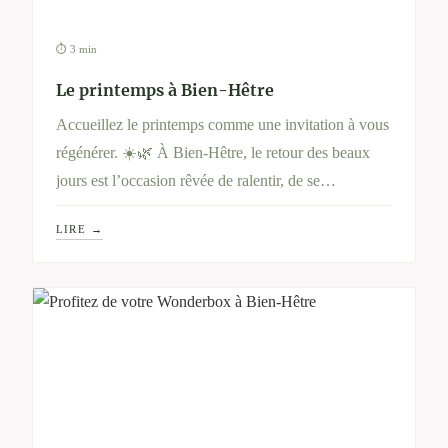
⏱ 3 min
Le printemps à Bien-Hêtre
Accueillez le printemps comme une invitation à vous
régénérer. ☀️🌿 À Bien-Hêtre, le retour des beaux
jours est l’occasion rêvée de ralentir, de se
reconnecter à la nature et de prendre soin de soi en
LIRE →
profondeur. Entre soins ressourçants, alimentation
revitalisante et pauses contemplatives, vivez cette
saison comme un véritable renouveau pour votre
corps et votre esprit.