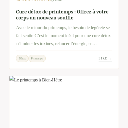
⏱ 4 min
SANTÉ AU NATUREL
Cure détox de printemps : Offrez à votre
corps un nouveau souffle
Avec le retour du printemps, le besoin de légèreté se
fait sentir. C’est le moment idéal pour une cure détox
: éliminer les toxines, relancer l’énergie, se
reconnecter à soi. Découvrez pourquoi cette pratique
LIRE →
Détox
Printemps
millénaire revient chaque année, et comment un
séjour chez Bien-Hêtre peut vous aider à vivre
pleinement cette renaissance saisonnière.