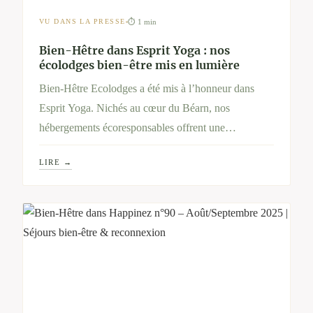
⏱ 1 min
VU DANS LA PRESSE
Bien-Hêtre dans Esprit Yoga : nos
écolodges bien-être mis en lumière
Bien-Hêtre Ecolodges a été mis à l’honneur dans
Esprit Yoga. Nichés au cœur du Béarn, nos
hébergements écoresponsables offrent une
parenthèse de sérénité avec soins holistiques, jacuzzi
LIRE →
privatif et immersion nature pour un séjour bien-être
unique.