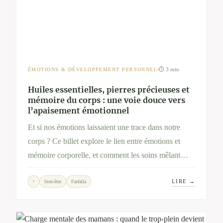
⏱ 3 min
ÉMOTIONS & DÉVELOPPEMENT PERSONNEL
Huiles essentielles, pierres précieuses et
mémoire du corps : une voie douce vers
l’apaisement émotionnel
Et si nos émotions laissaient une trace dans notre
corps ? Ce billet explore le lien entre émotions et
mémoire corporelle, et comment les soins mêlant
huiles essentielles et pierres précieuses peuvent
LIRE →
•
bien-être
Farfalla
accompagner une libération intérieure tout en
douceur.