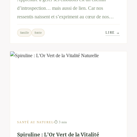
d’introspection… mais aussi de lien. Car nos
ressentis naissent et s’expriment au cœur de nos
relations : mère-fille, fratrie, famille recomposée…
LIRE →
famille
fratrie
Cet article explore ce double mouvement – personnel
et relationnel – pour retrouver équilibre et
apaisement.
⏱ 3 min
SANTÉ AU NATUREL
Spiruline : L'Or Vert de la Vitalité