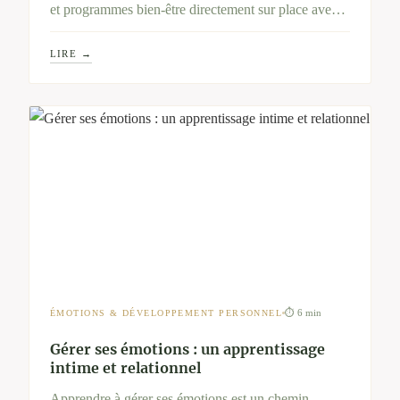
et programmes bien-être directement sur place avec
ce moyen de paiement. Une belle façon de
LIRE →
transformer vos droits en moments de ressourcement
en pleine nature.
⏱ 6 min
ÉMOTIONS & DÉVELOPPEMENT PERSONNEL
Gérer ses émotions : un apprentissage
intime et relationnel
Apprendre à gérer ses émotions est un chemin