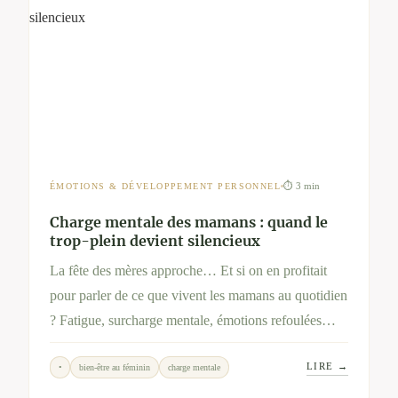
⏱ 3 min
ÉMOTIONS & DÉVELOPPEMENT PERSONNEL
Charge mentale des mamans : quand le
trop-plein devient silencieux
La fête des mères approche… Et si on en profitait
pour parler de ce que vivent les mamans au quotidien
? Fatigue, surcharge mentale, émotions refoulées…
Cet article ouvre un espace d’écoute et propose des
LIRE →
•
bien-être au féminin
charge mentale
pistes douces pour se recentrer, en soi ou en famille.