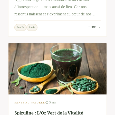
d’introspection… mais aussi de lien. Car nos
ressentis naissent et s’expriment au cœur de nos
relations : mère-fille, fratrie, famille recomposée…
LIRE →
famille
fratrie
Cet article explore ce double mouvement – personnel
et relationnel – pour retrouver équilibre et
apaisement.
⏱ 3 min
SANTÉ AU NATUREL
Spiruline : L'Or Vert de la Vitalité