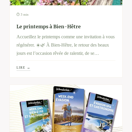
⏱ 3 min
Le printemps à Bien-Hêtre
Accueillez le printemps comme une invitation à vous
régénérer. ☀️🌿 À Bien-Hêtre, le retour des beaux
jours est l’occasion rêvée de ralentir, de se
reconnecter à la nature et de prendre soin de soi en
LIRE →
profondeur. Entre soins ressourçants, alimentation
revitalisante et pauses contemplatives, vivez cette
saison comme un véritable renouveau pour votre
corps et votre esprit.