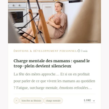
⏱ 3 min
ÉMOTIONS & DÉVELOPPEMENT PERSONNEL
Charge mentale des mamans : quand le
trop-plein devient silencieux
La fête des mères approche… Et si on en profitait
pour parler de ce que vivent les mamans au quotidien
? Fatigue, surcharge mentale, émotions refoulées…
Cet article ouvre un espace d’écoute et propose des
LIRE →
•
bien-être au féminin
charge mentale
pistes douces pour se recentrer, en soi ou en famille.