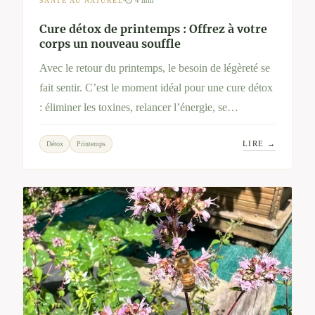
⏱ 4 min
SANTÉ AU NATUREL
Cure détox de printemps : Offrez à votre
corps un nouveau souffle
Avec le retour du printemps, le besoin de légèreté se
fait sentir. C’est le moment idéal pour une cure détox
: éliminer les toxines, relancer l’énergie, se
reconnecter à soi. Découvrez pourquoi cette pratique
LIRE →
Détox
Printemps
millénaire revient chaque année, et comment un
séjour chez Bien-Hêtre peut vous aider à vivre
pleinement cette renaissance saisonnière.