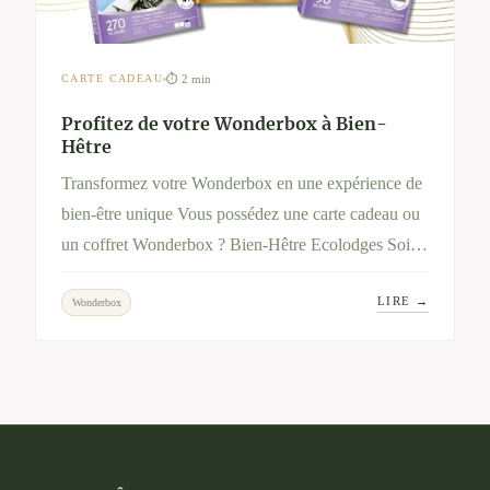
⏱ 2 min
CARTE CADEAU
Profitez de votre Wonderbox à Bien-
Hêtre
Transformez votre Wonderbox en une expérience de
bien-être unique Vous possédez une carte cadeau ou
un coffret Wonderbox ? Bien-Hêtre Ecolodges Soins
& Nature vous invite à vivre une parenthèse de
LIRE →
Wonderbox
sérénité et d’évasion au cœur de la nature.
Découvrez nos séjours et soins dédiés à votre bien-
être, et utilisez votre Wonderbox pour en profiter
pleinement.