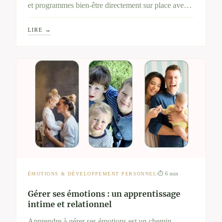
et programmes bien-être directement sur place avec
ce moyen de paiement. Une belle façon de
LIRE →
transformer vos droits en moments de ressourcement
en pleine nature.
⏱ 6 min
ÉMOTIONS & DÉVELOPPEMENT PERSONNEL
Gérer ses émotions : un apprentissage
intime et relationnel
Apprendre à gérer ses émotions est un chemin