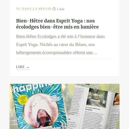
⏱ 1 min
VU DANS LA PRESSE
Bien-Hêtre dans Esprit Yoga : nos
écolodges bien-être mis en lumière
Bien-Hêtre Ecolodges a été mis à l’honneur dans
Esprit Yoga. Nichés au cœur du Béarn, nos
hébergements écoresponsables offrent une
parenthèse de sérénité avec soins holistiques, jacuzzi
LIRE →
privatif et immersion nature pour un séjour bien-être
unique.