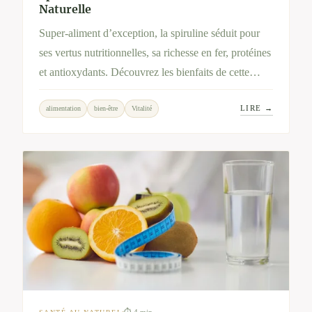
Naturelle
Super-aliment d’exception, la spiruline séduit pour
ses vertus nutritionnelles, sa richesse en fer, protéines
et antioxydants. Découvrez les bienfaits de cette
micro-algue et l’engagement local de Spirup,
LIRE →
alimentation
bien-être
Vitalité
producteur artisanal partenaire de Bien-Hêtre.