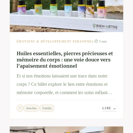
⏱ 3 min
ÉMOTIONS & DÉVELOPPEMENT PERSONNEL
Huiles essentielles, pierres précieuses et
mémoire du corps : une voie douce vers
l’apaisement émotionnel
Et si nos émotions laissaient une trace dans notre
corps ? Ce billet explore le lien entre émotions et
mémoire corporelle, et comment les soins mêlant
huiles essentielles et pierres précieuses peuvent
LIRE →
•
bien-être
Farfalla
accompagner une libération intérieure tout en
douceur.