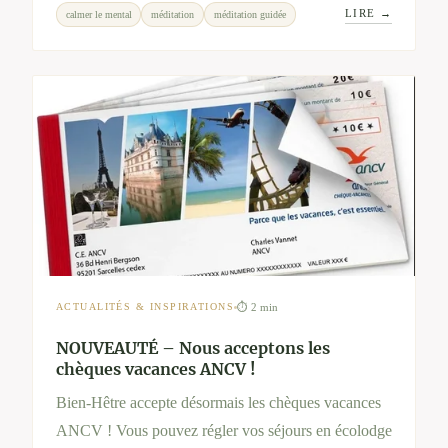
LIRE →
calmer le mental
méditation
méditation guidée
commencez dès aujourd’hui avec nos audios bien-
être.
⏱ 2 min
ACTUALITÉS & INSPIRATIONS
NOUVEAUTÉ – Nous acceptons les
chèques vacances ANCV !
Bien-Hêtre accepte désormais les chèques vacances
ANCV ! Vous pouvez régler vos séjours en écolodge