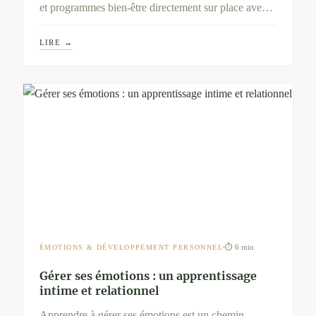
et programmes bien-être directement sur place avec
ce moyen de paiement. Une belle façon de
LIRE →
transformer vos droits en moments de ressourcement
en pleine nature.
⏱ 6 min
ÉMOTIONS & DÉVELOPPEMENT PERSONNEL
Gérer ses émotions : un apprentissage
intime et relationnel
Apprendre à gérer ses émotions est un chemin