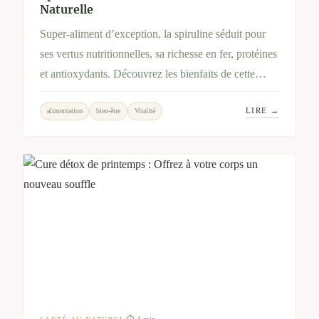
Naturelle
Super-aliment d’exception, la spiruline séduit pour
ses vertus nutritionnelles, sa richesse en fer, protéines
et antioxydants. Découvrez les bienfaits de cette
micro-algue et l’engagement local de Spirup,
LIRE →
alimentation
bien-être
Vitalité
producteur artisanal partenaire de Bien-Hêtre.