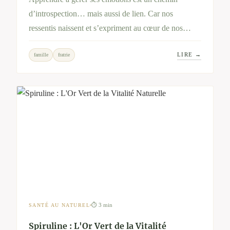
d’introspection… mais aussi de lien. Car nos
ressentis naissent et s’expriment au cœur de nos
relations : mère-fille, fratrie, famille recomposée…
LIRE →
famille
fratrie
Cet article explore ce double mouvement – personnel
et relationnel – pour retrouver équilibre et
apaisement.
⏱ 3 min
SANTÉ AU NATUREL
Spiruline : L'Or Vert de la Vitalité