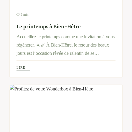
⏱ 3 min
Le printemps à Bien-Hêtre
Accueillez le printemps comme une invitation à vous
régénérer. ☀️🌿 À Bien-Hêtre, le retour des beaux
jours est l’occasion rêvée de ralentir, de se
reconnecter à la nature et de prendre soin de soi en
LIRE →
profondeur. Entre soins ressourçants, alimentation
revitalisante et pauses contemplatives, vivez cette
saison comme un véritable renouveau pour votre
corps et votre esprit.