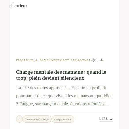
⏱ 3 min
ÉMOTIONS & DÉVELOPPEMENT PERSONNEL
Charge mentale des mamans : quand le
trop-plein devient silencieux
La fête des mères approche… Et si on en profitait
pour parler de ce que vivent les mamans au quotidien
? Fatigue, surcharge mentale, émotions refoulées…
Cet article ouvre un espace d’écoute et propose des
LIRE →
•
bien-être au féminin
charge mentale
pistes douces pour se recentrer, en soi ou en famille.