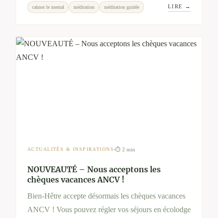
LIRE →
calmer le mental
méditation
méditation guidée
commencez dès aujourd’hui avec nos audios bien-
être.
⏱ 2 min
ACTUALITÉS & INSPIRATIONS
NOUVEAUTÉ – Nous acceptons les
chèques vacances ANCV !
Bien-Hêtre accepte désormais les chèques vacances
ANCV ! Vous pouvez régler vos séjours en écolodge