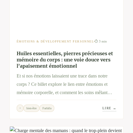
⏱ 3 min
ÉMOTIONS & DÉVELOPPEMENT PERSONNEL
Huiles essentielles, pierres précieuses et
mémoire du corps : une voie douce vers
l’apaisement émotionnel
Et si nos émotions laissaient une trace dans notre
corps ? Ce billet explore le lien entre émotions et
mémoire corporelle, et comment les soins mêlant
huiles essentielles et pierres précieuses peuvent
LIRE →
•
bien-être
Farfalla
accompagner une libération intérieure tout en
douceur.