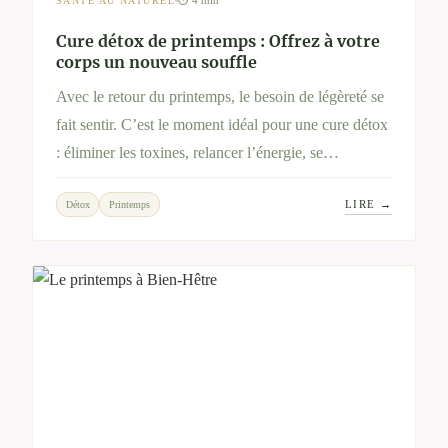
⏱ 4 min
SANTÉ AU NATUREL
Cure détox de printemps : Offrez à votre
corps un nouveau souffle
Avec le retour du printemps, le besoin de légèreté se
fait sentir. C’est le moment idéal pour une cure détox
: éliminer les toxines, relancer l’énergie, se
reconnecter à soi. Découvrez pourquoi cette pratique
LIRE →
Détox
Printemps
millénaire revient chaque année, et comment un
séjour chez Bien-Hêtre peut vous aider à vivre
pleinement cette renaissance saisonnière.