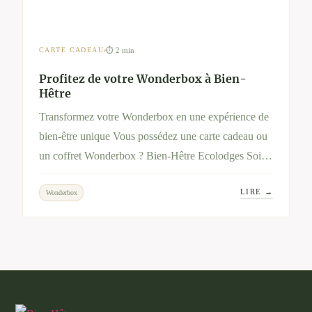
⏱ 2 min
CARTE CADEAU
Profitez de votre Wonderbox à Bien-
Hêtre
Transformez votre Wonderbox en une expérience de
bien-être unique Vous possédez une carte cadeau ou
un coffret Wonderbox ? Bien-Hêtre Ecolodges Soins
& Nature vous invite à vivre une parenthèse de
LIRE →
Wonderbox
sérénité et d’évasion au cœur de la nature.
Découvrez nos séjours et soins dédiés à votre bien-
être, et utilisez votre Wonderbox pour en profiter
pleinement.