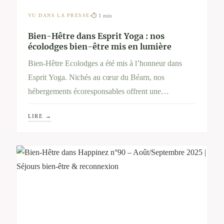
⏱ 1 min
VU DANS LA PRESSE
Bien-Hêtre dans Esprit Yoga : nos
écolodges bien-être mis en lumière
Bien-Hêtre Ecolodges a été mis à l’honneur dans
Esprit Yoga. Nichés au cœur du Béarn, nos
hébergements écoresponsables offrent une
parenthèse de sérénité avec soins holistiques, jacuzzi
LIRE →
privatif et immersion nature pour un séjour bien-être
unique.