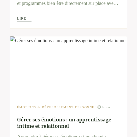
et programmes bien-être directement sur place avec
ce moyen de paiement. Une belle façon de
LIRE →
transformer vos droits en moments de ressourcement
en pleine nature.
⏱ 6 min
ÉMOTIONS & DÉVELOPPEMENT PERSONNEL
Gérer ses émotions : un apprentissage
intime et relationnel
Apprendre à gérer ses émotions est un chemin