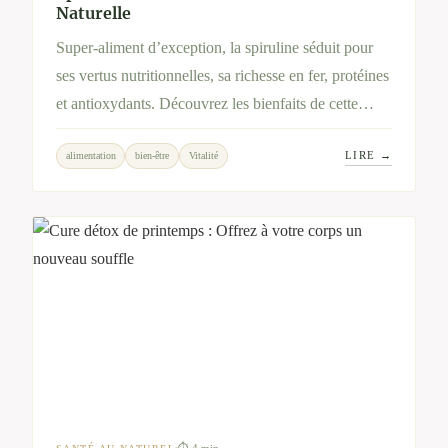
Naturelle
Super-aliment d’exception, la spiruline séduit pour
ses vertus nutritionnelles, sa richesse en fer, protéines
et antioxydants. Découvrez les bienfaits de cette
micro-algue et l’engagement local de Spirup,
LIRE →
alimentation
bien-être
Vitalité
producteur artisanal partenaire de Bien-Hêtre.