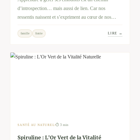
d’introspection… mais aussi de lien. Car nos
ressentis naissent et s’expriment au cœur de nos
relations : mère-fille, fratrie, famille recomposée…
LIRE →
famille
fratrie
Cet article explore ce double mouvement – personnel
et relationnel – pour retrouver équilibre et
apaisement.
⏱ 3 min
SANTÉ AU NATUREL
Spiruline : L'Or Vert de la Vitalité