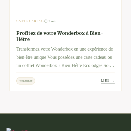
⏱ 2 min
CARTE CADEAU
Profitez de votre Wonderbox à Bien-
Hêtre
Transformez votre Wonderbox en une expérience de
bien-être unique Vous possédez une carte cadeau ou
un coffret Wonderbox ? Bien-Hêtre Ecolodges Soins
& Nature vous invite à vivre une parenthèse de
LIRE →
Wonderbox
sérénité et d’évasion au cœur de la nature.
Découvrez nos séjours et soins dédiés à votre bien-
être, et utilisez votre Wonderbox pour en profiter
pleinement.