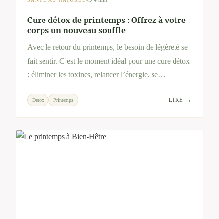
⏱ 4 min
SANTÉ AU NATUREL
Cure détox de printemps : Offrez à votre
corps un nouveau souffle
Avec le retour du printemps, le besoin de légèreté se
fait sentir. C’est le moment idéal pour une cure détox
: éliminer les toxines, relancer l’énergie, se
reconnecter à soi. Découvrez pourquoi cette pratique
LIRE →
Détox
Printemps
millénaire revient chaque année, et comment un
séjour chez Bien-Hêtre peut vous aider à vivre
pleinement cette renaissance saisonnière.