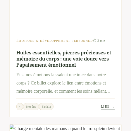
⏱ 3 min
ÉMOTIONS & DÉVELOPPEMENT PERSONNEL
Huiles essentielles, pierres précieuses et
mémoire du corps : une voie douce vers
l’apaisement émotionnel
Et si nos émotions laissaient une trace dans notre
corps ? Ce billet explore le lien entre émotions et
mémoire corporelle, et comment les soins mêlant
huiles essentielles et pierres précieuses peuvent
LIRE →
•
bien-être
Farfalla
accompagner une libération intérieure tout en
douceur.