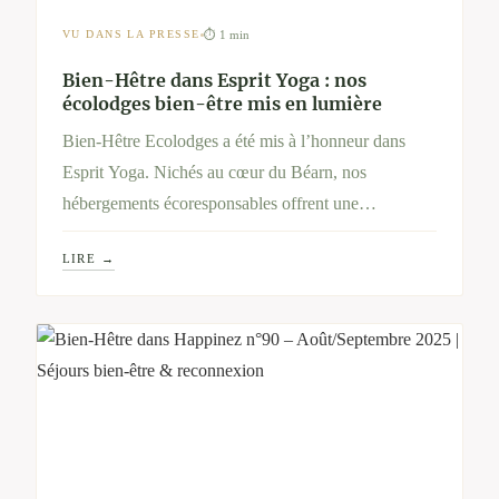
⏱ 1 min
VU DANS LA PRESSE
Bien-Hêtre dans Esprit Yoga : nos
écolodges bien-être mis en lumière
Bien-Hêtre Ecolodges a été mis à l’honneur dans
Esprit Yoga. Nichés au cœur du Béarn, nos
hébergements écoresponsables offrent une
parenthèse de sérénité avec soins holistiques, jacuzzi
LIRE →
privatif et immersion nature pour un séjour bien-être
unique.