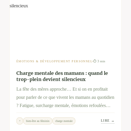
⏱ 3 min
ÉMOTIONS & DÉVELOPPEMENT PERSONNEL
Charge mentale des mamans : quand le
trop-plein devient silencieux
La fête des mères approche… Et si on en profitait
pour parler de ce que vivent les mamans au quotidien
? Fatigue, surcharge mentale, émotions refoulées…
Cet article ouvre un espace d’écoute et propose des
LIRE →
•
bien-être au féminin
charge mentale
pistes douces pour se recentrer, en soi ou en famille.