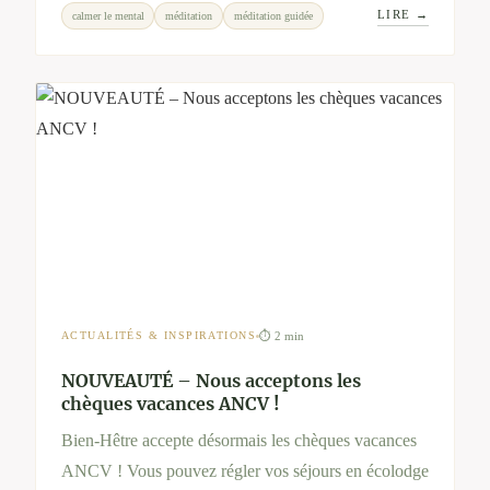
LIRE →
calmer le mental
méditation
méditation guidée
commencez dès aujourd’hui avec nos audios bien-
être.
⏱ 2 min
ACTUALITÉS & INSPIRATIONS
NOUVEAUTÉ – Nous acceptons les
chèques vacances ANCV !
Bien-Hêtre accepte désormais les chèques vacances
ANCV ! Vous pouvez régler vos séjours en écolodge