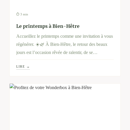
⏱ 3 min
Le printemps à Bien-Hêtre
Accueillez le printemps comme une invitation à vous
régénérer. ☀️🌿 À Bien-Hêtre, le retour des beaux
jours est l’occasion rêvée de ralentir, de se
reconnecter à la nature et de prendre soin de soi en
LIRE →
profondeur. Entre soins ressourçants, alimentation
revitalisante et pauses contemplatives, vivez cette
saison comme un véritable renouveau pour votre
corps et votre esprit.